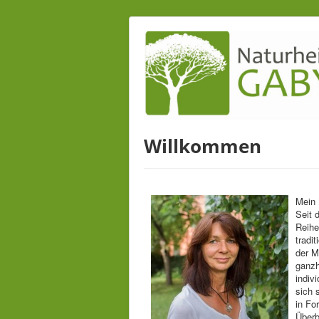
Willkommen
Mein 
Seit 
Reihe
tradi
der M
ganzh
indiv
sich 
in Fo
Überb