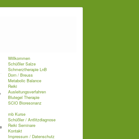
Willkommen
Schüßler Salze
Schmerztherapie LnB
Dorn / Breuss
Metabolic Balance
Reiki
Ausleitungsverfahren
e
Blutegel Therapie
SCIO Bioresonanz
mb Kurse
Schüßler / Antlitzdiagnose
Reiki Seminare
e
Kontakt
Impressum / Datenschutz