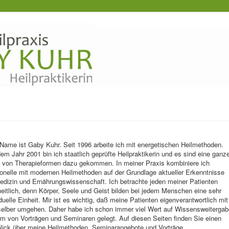
Name ist Gaby Kuhr. Seit 1996 arbeite ich mit energetischen Heilmethoden.
dem Jahr 2001 bin ich staatlich geprüfte Heilpraktikerin und es sind eine ganz
 von Therapieformen dazu gekommen. In meiner Praxis kombiniere ich
tionelle mit modernen Heilmethoden auf der Grundlage aktueller Erkenntnisse
edizin und Ernährungswissenschaft. Ich betrachte jeden meiner Patienten
eitlich, denn Körper, Seele und Geist bilden bei jedem Menschen eine sehr
iduelle Einheit. Mir ist es wichtig, daß meine Patienten eigenverantwortlich mit
selber umgehen. Daher habe ich schon immer viel Wert auf Wissensweitergab
rm von Vorträgen und Seminaren gelegt. Auf diesen Seiten finden Sie einen
lick über meine Heilmethoden, Seminarangebote und Vorträge.